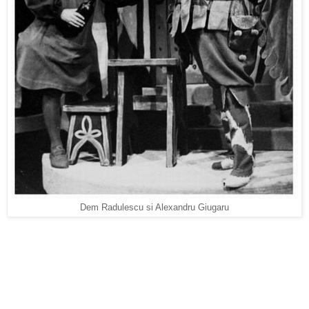
Dem Radulescu si Alexandru Giugaru
Actorii mai slabi de inger confunda «a invata» cu «a copia»
si o spun in cunostinta de cauza, si ca actor, si ca profesor.
In meseria de actor se fura ca-n codru. Dar ce trebuie sa
furi? Trebuie sa furi meseria, nu forma de expresie. Pentru
ca, dragii mei, nimeni nu vine la teatru sau film sa vada un