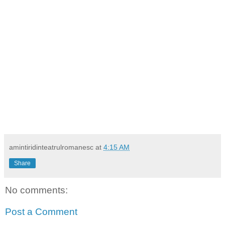
Mai tarziu am jucat la Liviu Ciulei Farfuridi si la Radu
Beligan rolul visurilor mele, Cetateanul turmentat. As face un
apel sincer catre tinerii mei colegi, catre tanara generatie: sa
se vorbeasca cu grija despre trecutul Teatrului romanesc cu
mai multa dragoste si delicatete despre perioada romantica.
Poate ca si pe noi urmasii nostri s-ar putea sa ne persifleze
si sa ne considere demodati.
Dem Radulescu
Almanahul Gong din 1984
amintiridinteatrulromanesc
at
4:15 AM
Share
No comments:
Post a Comment