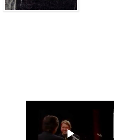
“Eu, care am luat foarte
multe premii in viata, acord un premiu unei mari actrite care
n-a luat niciodata un premiu, aceea pe care o putem numi
“Sfanta Ioana” a teatrului romanesc. Se spune ca religia,
dragostea si teatrul creeaza o stare care se consuma foarte
repede, starea de extaz… Un actor de aceasta talie devine
un fel de medium, de punte intre doua lumi.
Clody Bertola a fost casatorita in viata si in teatru cu doi mari
oameni de teatru, Liviu Ciulei si Lucian Pintilie. Am un
singur regret: ca nu am fost niciodata logodit cu Clody
Bertola.”
Din cartea “La vie en rose cu Clody Bertola” de Ludmila
Patlanjoglu