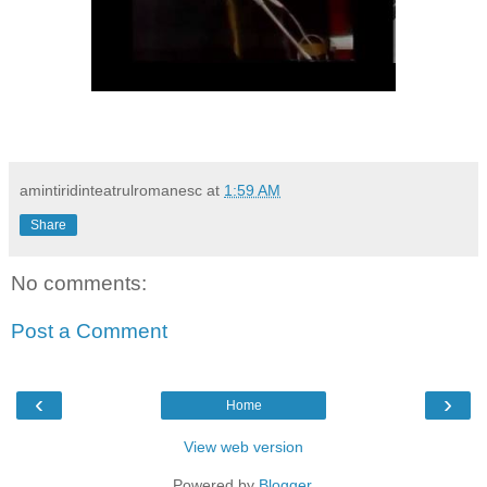
amintiridinteatrulromanesc
at
1:59 AM
Share
No comments:
Post a Comment
‹
›
Home
View web version
Powered by
Blogger
.